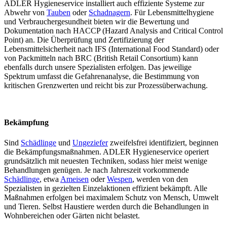
ADLER Hygieneservice installiert auch effiziente Systeme zur
Abwehr von
Tauben
oder
Schadnagern
. Für Lebensmittelhygiene
und Verbrauchergesundheit bieten wir die Bewertung und
Dokumentation nach HACCP (Hazard Analysis and Critical Control
Point) an. Die Überprüfung und Zertifizierung der
Lebensmittelsicherheit nach IFS (International Food Standard) oder
von Packmitteln nach BRC (British Retail Consortium) kann
ebenfalls durch unsere Spezialisten erfolgen. Das jeweilige
Spektrum umfasst die Gefahrenanalyse, die Bestimmung von
kritischen Grenzwerten und reicht bis zur Prozessüberwachung.
Bekämpfung
Sind
Schädlinge
und
Ungeziefer
zweifelsfrei identifiziert, beginnen
die Bekämpfungsmaßnahmen. ADLER Hygieneservice operiert
grundsätzlich mit neuesten Techniken, sodass hier meist wenige
Behandlungen genügen. Je nach Jahreszeit vorkommende
Schädlinge
, etwa
Ameisen
oder
Wespen
, werden von den
Spezialisten in gezielten Einzelaktionen effizient bekämpft. Alle
Maßnahmen erfolgen bei maximalem Schutz von Mensch, Umwelt
und Tieren. Selbst Haustiere werden durch die Behandlungen in
Wohnbereichen oder Gärten nicht belastet.