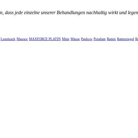
n, dass jede einzelne unserer Behandlungen nachhaltig wirkt und lege
Lumitrack
Mausex
MAXFORCE PLATIN
Mitte
Mäuse
Pankow
Potsdam
Ratten
Rattenriegel
R