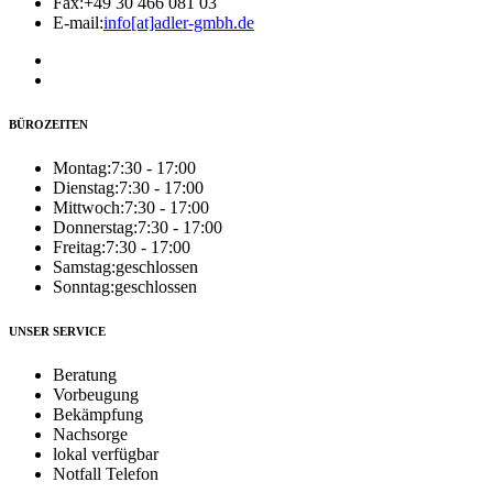
Fax:
+49 30 466 081 03
E-mail:
info[at]adler-gmbh.de
BÜROZEITEN
Montag:
7:30 - 17:00
Dienstag:
7:30 - 17:00
Mittwoch:
7:30 - 17:00
Donnerstag:
7:30 - 17:00
Freitag:
7:30 - 17:00
Samstag:
geschlossen
Sonntag:
geschlossen
UNSER SERVICE
Beratung
Vorbeugung
Bekämpfung
Nachsorge
lokal verfügbar
Notfall Telefon