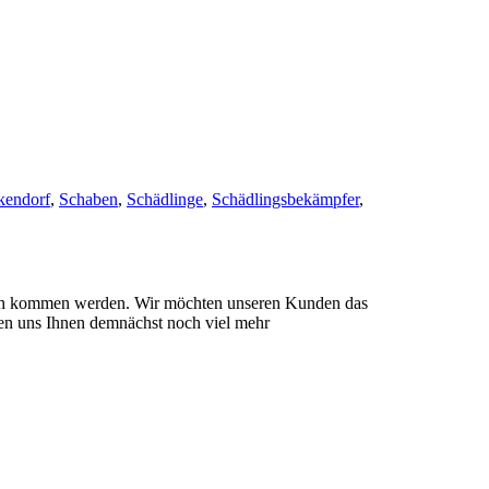
kendorf
,
Schaben
,
Schädlinge
,
Schädlingsbekämpfer
,
 noch kommen werden. Wir möchten unseren Kunden das
uen uns Ihnen demnächst noch viel mehr