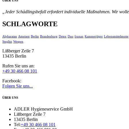
ÜBER UNS
„Jeder Schädlingsbefall erfordert individuelle Maßnahmen. Wir wolle
SCHLAGWORTE
Alpharatan
Ameisen
Berlin
Brandenburg
Detex
Duo
frunax
Kammerjäger
Lebensmittelmotte
Steglitz
Wespen
Lißberger Zeile 7
13435 Berlin
Rufen Sie uns an:
+49 30 466 08 101
Facebook:
Folgen Sie uns...
ÜBER UNS
ADLER Hygieneservice GmbH
Lißberger Zeile 7
13435 Berlin
Tel:
+49 30 466 08 101