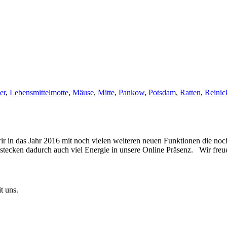
er
,
Lebensmittelmotte
,
Mäuse
,
Mitte
,
Pankow
,
Potsdam
,
Ratten
,
Reinic
wir in das Jahr 2016 mit noch vielen weiteren neuen Funktionen die
 stecken dadurch auch viel Energie in unsere Online Präsenz. Wir fre
t uns.