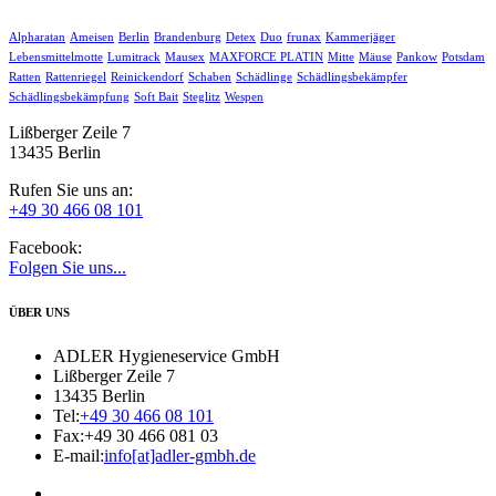
Alpharatan
Ameisen
Berlin
Brandenburg
Detex
Duo
frunax
Kammerjäger
Lebensmittelmotte
Lumitrack
Mausex
MAXFORCE PLATIN
Mitte
Mäuse
Pankow
Potsdam
Ratten
Rattenriegel
Reinickendorf
Schaben
Schädlinge
Schädlingsbekämpfer
Schädlingsbekämpfung
Soft Bait
Steglitz
Wespen
Lißberger Zeile 7
13435 Berlin
Rufen Sie uns an:
+49 30 466 08 101
Facebook:
Folgen Sie uns...
ÜBER UNS
ADLER Hygieneservice GmbH
Lißberger Zeile 7
13435 Berlin
Tel:
+49 30 466 08 101
Fax:
+49 30 466 081 03
E-mail:
info[at]adler-gmbh.de